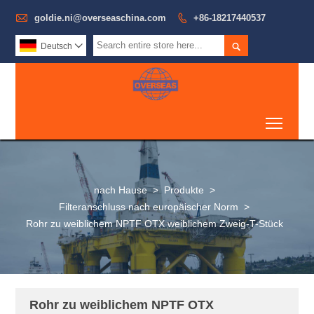

goldie.ni@overseaschina.com

+86-18217440537

Deutsch

Toggl
nach Hause
>
Produkte
>
Filteranschluss nach europäischer Norm
>
Rohr zu weiblichem NPTF OTX weiblichem Zweig-T-Stück
Rohr zu weiblichem NPTF OTX