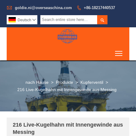

goldie.ni@overseaschina.com

+86-18217440537

Deutsch

Toggl
nach Hause
>
Produkte
>
Kupferventil
>
216 Live-Kugelhahn mit Innengewinde aus Messing
216 Live-Kugelhahn mit Innengewinde aus
Messing