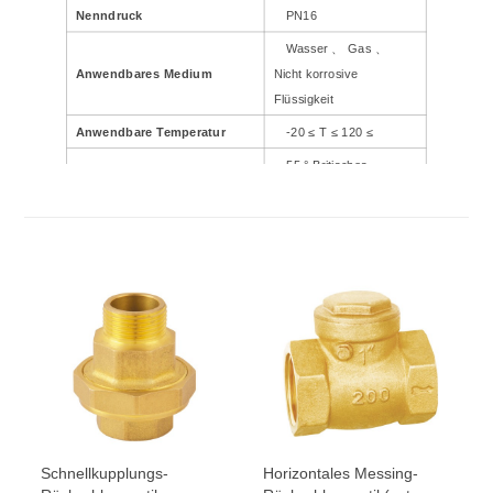
Nenndruck
PN16
Wasser 、 Gas 、
Anwendbares Medium
Nicht korrosive
Flüssigkeit
Anwendbare Temperatur
-20 ≤ T ≤ 120 ≤
55 ° Britisches
Gewindestandard
Systemrohrgewinde
Schnellkupplungs-
Horizontales Messing-