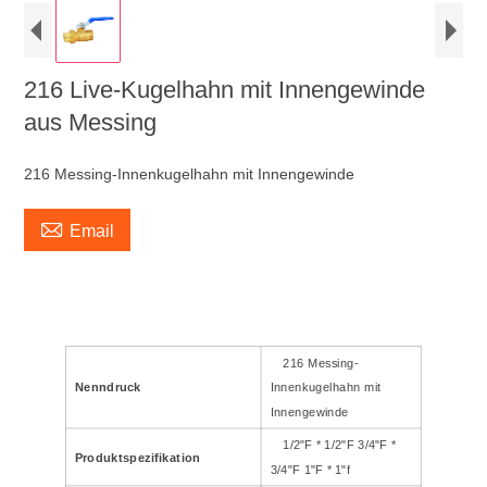
216 Live-Kugelhahn mit Innengewinde
aus Messing
216 Messing-Innenkugelhahn mit Innengewinde

Email
216 Messing-
Nenndruck
Innenkugelhahn mit
Innengewinde
1/2"F * 1/2"F 3/4"F *
Produktspezifikation
3/4"F 1"F * 1"f